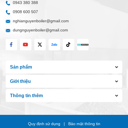
0943 380 388
0908 600 507
nghianguyenboiler@gmail.com
dungnguyenboiler@gmail.com
Sản phẩm
Giới thiệu
Thông tin thêm
Chat Zalo
Hotline 01:
0908 600 507
Chat Messenger
Hotline 02:
Quy định sử dụng
Bảo mật thông tin
Gửi email