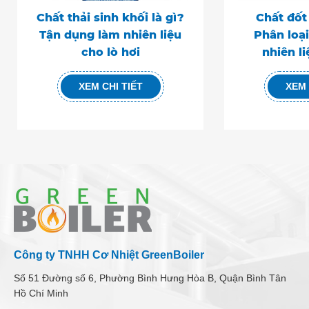
Chất thải sinh khối là gì?
Chất đốt 
Tận dụng làm nhiên liệu
Phân loại
cho lò hơi
nhiên l
XEM CHI TIẾT
XEM 
Công ty TNHH Cơ Nhiệt GreenBoiler
Số 51 Đường số 6, Phường Bình Hưng Hòa B, Quận Bình Tân
Hồ Chí Minh