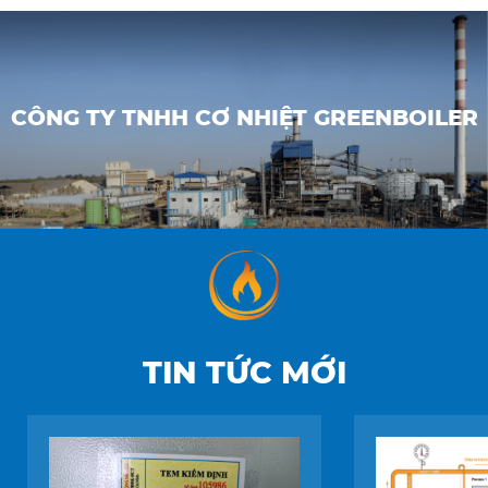
CÔNG TY TNHH CƠ NHIỆT GREENBOILER
TIN TỨC MỚI