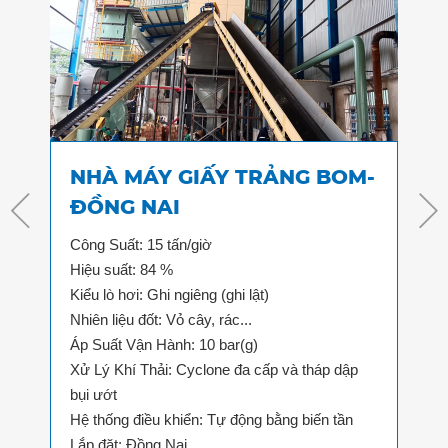
NHÀ MÁY GIẤY TRẢNG BOM-
NH
I
ĐỒNG NAI
TR
Công Suất: 15 tấn/giờ
Công
Hiệu suất: 84 %
Hiệu
Kiểu lò hơi: Ghi ngiêng (ghi lật)
Kiểu
..
Nhiên liệu đốt: Vỏ cây, rác...
Nhiê
Áp Suất Vận Hành: 10 bar(g)
Áp S
c bụi
Xử Lý Khí Thải: Cyclone đa cấp và tháp dập
Xử L
n
bụi ướt
Hệ t
Hệ thống điều khiển: Tự động bằng biến tần
Lắp
Lắp đặt: Đồng Nai