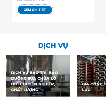
XEM CHI TIẾT
DỊCH VỤ
DỊCH VỤ BẢO TRÌ, BẢO
DƯỠNG SỬA CHỮA LÒ
HƠI CHUYÊN NGHIỆP,
GIA CÔNG T
CHẤT LƯỢNG
LỰC