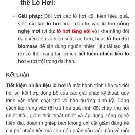
thế Lò Hơi:
Giải pháp:
Đối với các lò hơi cũ, kém hiệu quả,
việc
cải tạo lò hơi
hoặc đầu tư vào
lò hơi công
nghệ mới
(ví dụ:
lò hơi tầng sôi
với khả năng đốt
đa nhiên liệu và hiệu suất cao hơn, hoặc
lò hơi đốt
biomass
để tận dụng nguồn nhiên liệu tái tạo giá
rẻ) có thể mang lại lợi ích
tiết kiệm nhiên liệu lò
hơi
vượt trội trong dài hạn.
Kết Luận
Tiết kiệm nhiên liệu lò hơi
là một hành trình liên tục đòi
hỏi sự kết hợp đồng bộ của các giải pháp kỹ thuật, quy
trình vận hành chặt chẽ và bảo dưỡng định kỳ. Bằng
cách tập trung vào
tối
ưu hóa quá trình đốt cháy, thu hồi
nhiệt thải, giảm thất thoát nhiệt và áp dụng công nghệ
hiện đại, doanh nghiệp bạn không chỉ cắt giảm đáng kể
chi phí nhiên liệu mà còn góp phần vào việc bảo vệ môi