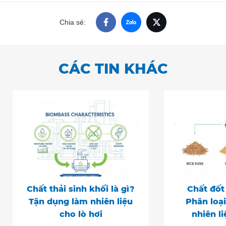
Chia sẻ:
CÁC TIN KHÁC
Chất thải sinh khối là gì?
Chất đốt 
Tận dụng làm nhiên liệu
Phân loại
cho lò hơi
nhiên l