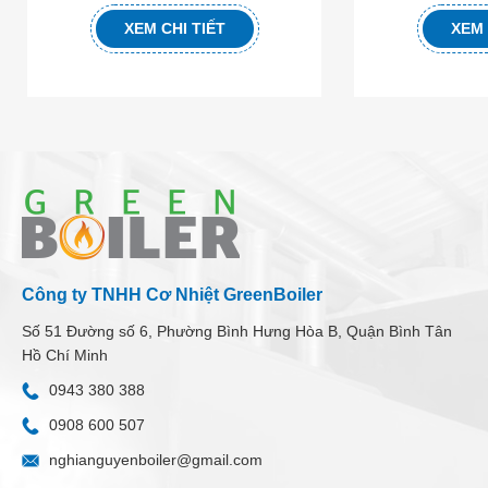
XEM CHI TIẾT
XEM 
Công ty TNHH Cơ Nhiệt GreenBoiler
Số 51 Đường số 6, Phường Bình Hưng Hòa B, Quận Bình Tân
Hồ Chí Minh
0943 380 388
0908 600 507
nghianguyenboiler@gmail.com