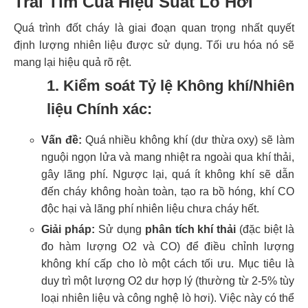
Trái Tim Của Hiệu Suất Lò Hơi
Quá trình đốt cháy là giai đoạn quan trọng nhất quyết
định lượng nhiên liệu được sử dụng. Tối ưu hóa nó sẽ
mang lại hiệu quả rõ rệt.
1. Kiểm soát Tỷ lệ Không khí/Nhiên
liệu Chính xác:
Vấn đề:
Quá nhiều không khí (dư thừa oxy) sẽ làm
nguội ngọn lửa và mang nhiệt ra ngoài qua khí thải,
gây lãng phí. Ngược lại, quá ít không khí sẽ dẫn
đến cháy không hoàn toàn, tạo ra bồ hóng, khí CO
độc hại và lãng phí nhiên liệu chưa cháy hết.
Giải pháp:
Sử dụng
phân tích khí thải
(đặc biệt là
đo hàm lượng O2 và CO) để điều chỉnh lượng
không khí cấp cho lò một cách tối ưu. Mục tiêu là
duy trì một lượng O2 dư hợp lý (thường từ 2-5% tùy
loại nhiên liệu và công nghệ lò hơi). Việc này có thể