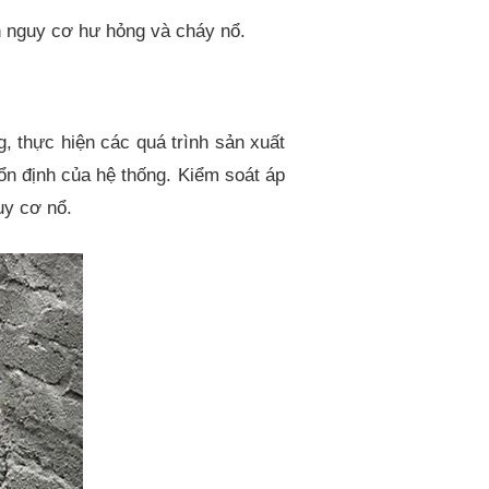
nh nguy cơ hư hỏng và cháy nổ.
g, thực hiện các quá trình sản xuất
 ổn định của hệ thống. Kiểm soát áp
uy cơ nổ.