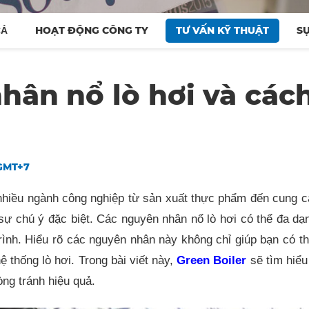
HOẠT ĐỘNG CÔNG TY
TƯ VẤN KỸ THUẬT
SỰ
CẢ
hân nổ lò hơi và các
 GMT+7
ng nhiều ngành công nghiệp từ sản xuất thực phẩm đến cung 
 sự chú ý đặc biệt. Các nguyên nhân nổ lò hơi có thể đa dạ
rình. Hiểu rõ các nguyên nhân này không chỉ giúp bạn có t
 thống lò hơi. Trong bài viết này,
Green Boiler
sẽ tìm hiểu
ng tránh hiệu quả.