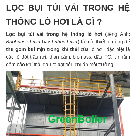
LỌC BỤI TÚI VẢI TRONG HỆ
THỐNG LÒ HƠI LÀ GÌ ?
Lọc bụi túi vải trong hệ thống lò hơi
(tiếng Anh:
Baghouse Filter
hay
Fabric Filter
) là một thiết bị dùng để
thu gom bụi mịn trong khí thải
của lò hơi, đặc biệt là
các lò đốt trấu rời, than cám, biomass, dầu FO,... nhằm
đảm bảo khí thải đầu ra đạt tiêu chuẩn môi trường.