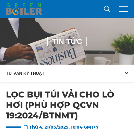
TIN TỨC
TƯ VẤN KỸ THUẬT
LỌC BỤI TÚI VẢI CHO LÒ
HƠI (PHÙ HỢP QCVN
19:2024/BTNMT)
Thứ 4, 21/05/2025, 16:04 GMT+7