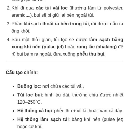
Khí đi qua
các túi vải lọc
(thường làm từ polyester,
aramid,...), bụi sẽ bị giữ lại bên ngoài túi.
Phần khí sạch
thoát ra bên trong túi
, rồi được dẫn ra
ống khói.
Sau một thời gian, túi lọc sẽ được
làm sạch bằng
xung khí nén (pulse jet)
hoặc
rung lắc (shaking)
để
rũ bụi bám ra ngoài, đưa xuống
phễu thu bụi
.
Cấu tạo chính:
Buồng lọc
: nơi chứa các túi vải.
Túi lọc bụi
: hình trụ dài, thường chịu được nhiệt
120–250°C.
Hệ thống xả bụi
: phễu thu + vít tải hoặc van xả đáy.
Hệ thống làm sạch túi
: bằng khí nén (pulse jet)
hoặc cơ khí.