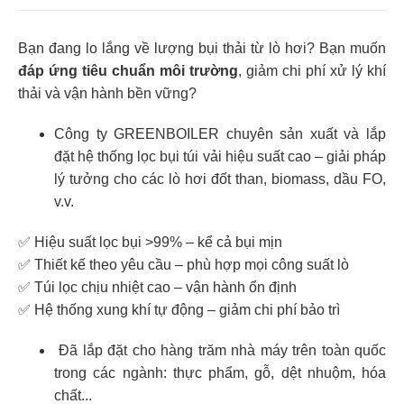
Bạn đang lo lắng về lượng bụi thải từ lò hơi? Bạn muốn
đáp ứng tiêu chuẩn môi trường
, giảm chi phí xử lý khí
thải và vận hành bền vững?
Công ty GREENBOILER chuyên sản xuất và lắp
đặt hệ thống lọc bụi túi vải hiệu suất cao – giải pháp
lý tưởng cho các lò hơi đốt than, biomass, dầu FO,
v.v.
✅
Hiệu suất lọc bụi >99% – kể cả bụi mịn
✅
Thiết kế theo yêu cầu – phù hợp mọi công suất lò
✅
Túi lọc chịu nhiệt cao – vận hành ổn định
✅
Hệ thống xung khí tự động – giảm chi phí bảo trì
Đã lắp đặt cho hàng trăm nhà máy trên toàn quốc
trong các ngành: thực phẩm, gỗ, dệt nhuộm, hóa
chất...