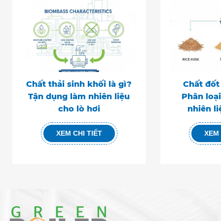
Chất thải sinh khối là gì?
Chất đốt 
Tận dụng làm nhiên liệu
Phân loại
cho lò hơi
nhiên l
XEM CHI TIẾT
XEM 